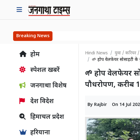
Breaking News
Hindi News
युवा / करियर /
होम
🌱 होप वेलफेयर सोसाइटी के य
स्पेशल खबरें
🌱 होप वेलफेयर सोसा
पौधरोपण, करीब 1
जनगाथा विशेष
देश विदेश
By
Rajbir
On
14 Jul 20
हिमाचल प्रदेश
हरियाना