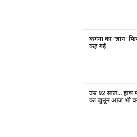
कंगना का ‘ज्ञान’ फिर
कह गईं
उम्र 92 साल... हाथ म
का जुनून आज भी ब