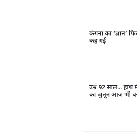
कंगना का ‘ज्ञान’ फिर
कह गईं
उम्र 92 साल... हाथ म
का जुनून आज भी ब