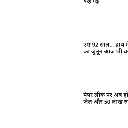
कह गईं
उम्र 92 साल... हाथ म
का जुनून आज भी ब
पेपर लीक पर अब ह
जेल और 50 लाख रुप