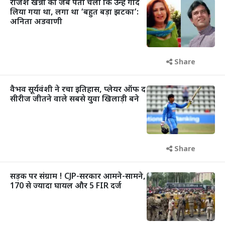
राजेश खन्ना को जब पता चला कि उन्हें गोद
लिया गया था, लगा था ‘बहुत बड़ा झटका’:
अनिता अडवाणी
Share
वैभव सूर्यवंशी ने रचा इतिहास, प्लेयर ऑफ द
सीरीज जीतने वाले सबसे युवा खिलाड़ी बने
Share
सड़क पर संग्राम ! CJP-सरकार आमने-सामने,
170 से ज्यादा घायल और 5 FIR दर्ज