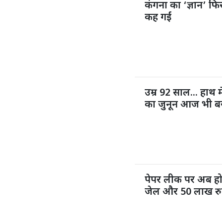
कंगना का ‘ज्ञान’ फिर
कह गईं
उम्र 92 साल... हाथ म
का जुनून आज भी ब
पेपर लीक पर अब ह
जेल और 50 लाख रुप