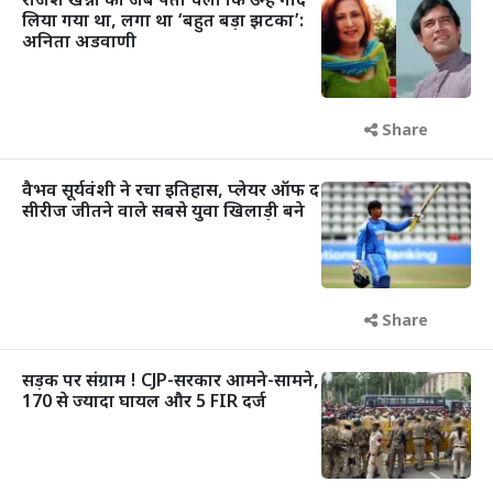
राजेश खन्ना को जब पता चला कि उन्हें गोद
लिया गया था, लगा था ‘बहुत बड़ा झटका’:
अनिता अडवाणी
Share
वैभव सूर्यवंशी ने रचा इतिहास, प्लेयर ऑफ द
सीरीज जीतने वाले सबसे युवा खिलाड़ी बने
Share
सड़क पर संग्राम ! CJP-सरकार आमने-सामने,
170 से ज्यादा घायल और 5 FIR दर्ज