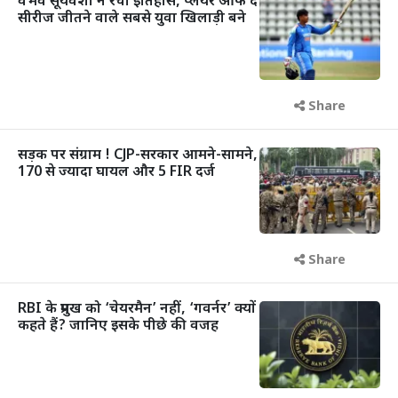
वैभव सूर्यवंशी ने रचा इतिहास, प्लेयर ऑफ द
सीरीज जीतने वाले सबसे युवा खिलाड़ी बने
Share
सड़क पर संग्राम ! CJP-सरकार आमने-सामने,
170 से ज्यादा घायल और 5 FIR दर्ज
Share
RBI के प्रमुख को ‘चेयरमैन’ नहीं, ‘गवर्नर’ क्यों
कहते हैं? जानिए इसके पीछे की वजह