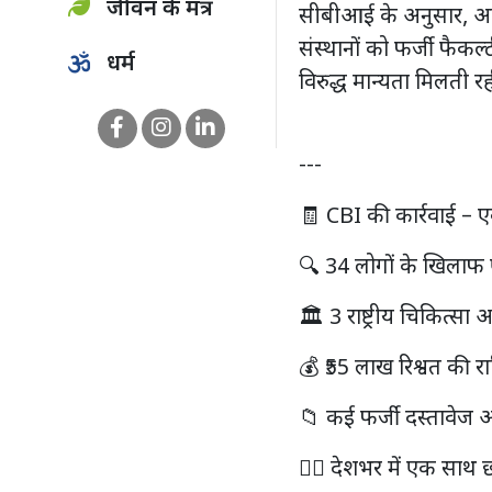
जीवन के मंत्र
सीबीआई के अनुसार, आरोप
संस्थानों को फर्जी फै
धर्म
विरुद्ध मान्यता मिलती र
---
🧾 CBI की कार्रवाई – एक
🔍 34 लोगों के खिला
🏛️ 3 राष्ट्रीय चिकित्स
💰 ₹55 लाख रिश्वत की र
📁 कई फर्जी दस्तावेज
🕵️‍♂️ देशभर में एक साथ 