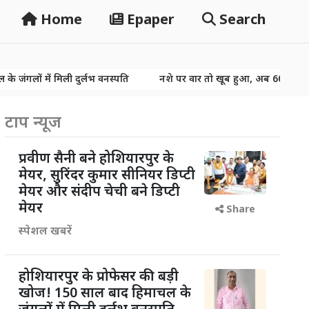
Home
Epaper
Search
िली दुर्लभ वनस्पति
नशे पर वार तो खूब हुआ, अब 60 हजार NDPS केसों क
िली दुर्लभ वनस्पति
नशे पर वार तो खूब हुआ, अब 60 हजार NDPS केसों क
टाप न्यूज
प्रवीण सैनी बने होशियारपुर के
मेयर, सुरिंदर कुमार सीनियर डिप्टी
मेयर और संदीप चेची बने डिप्टी
मेयर
Share
स्पेशल खबरें
होशियारपुर के प्रोफेसर की बड़ी
खोज! 150 साल बाद हिमाचल के