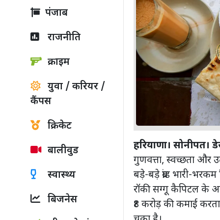
पंजाब
राजनीति
क्राइम
युवा / करियर /
कैंपस
क्रिकेट
हरियाणा। सोनीपत। डेस
बालीवुड
गुणवत्ता, स्वच्छता और उ
बड़े-बड़े ब्रांड भारी-भरक
स्वास्थ्य
रॉकी सग्गू कैपिटल के अन
बिजनेस
₹8 करोड़ की कमाई करत
चुका है।