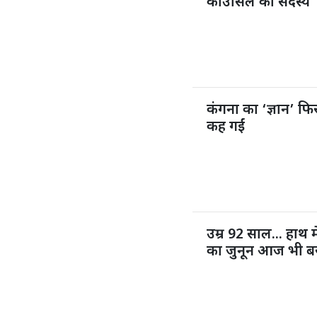
काउंसिल की सदस्य
कंगना का ‘ज्ञान’ फिर
कह गईं
उम्र 92 साल... हाथ म
का जुनून आज भी ब